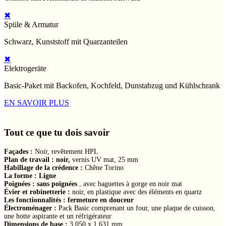
✖
Spüle & Armatur
Schwarz, Kunststoff mit Quarzanteilen
✖
Elektrogeräte
Basic-Paket mit Backofen, Kochfeld, Dunstabzug und Kühlschrank
EN SAVOIR PLUS
Tout ce que tu dois savoir
Façades :
Noir, revêtement HPL
Plan de travail : noir,
vernis UV mat, 25 mm
Habillage de la crédence :
Chêne Torino
La forme : Ligne
Poignées : sans poignées
, avec baguettes à gorge en noir mat
Évier et robinetterie :
noir, en plastique avec des éléments en quartz
Les fonctionnalités : fermeture en douceur
Électroménager :
Pack Basic comprenant un four, une plaque de cuisson,
une hotte aspirante et un réfrigérateur
Dimensions de base :
3 050 x 1 631 mm