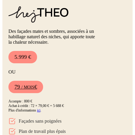
Des façades mates et sombres, associées à un
habillage naturel des niches, qui apporte toute
la chaleur nécessaire.
5.999 €
OU
79
€
/ MOIS
Acompte : 800 €
Achat à crédit : 72 × 79,00 € = 5 688 €
Plus d'informations
ici
.
Façades sans poignées
Plan de travail plus épais