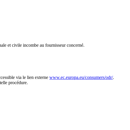
ale et civile incombe au fournisseur concerné.
cessible via le lien externe
www.ec.europa.eu/consumers/odr/
.
elle procédure.