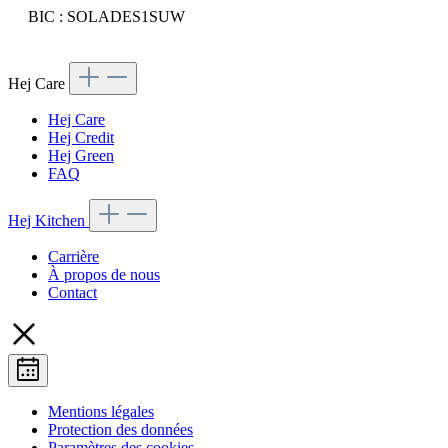
BIC : SOLADES1SUW
Hej Care
Hej Care
Hej Credit
Hej Green
FAQ
Hej Kitchen
Carrière
À propos de nous
Contact
Mentions légales
Protection des données
Paramètres des cookies